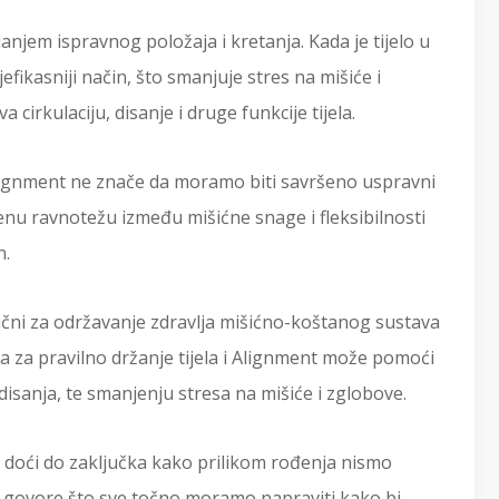
janjem ispravnog položaja i kretanja. Kada je tijelo u
efikasniji način, što smanjuje stres na mišiće i
 cirkulaciju, disanje i druge funkcije tijela.
Alignment ne znače da moramo biti savršeno uspravni
enu ravnotežu između mišićne snage i fleksibilnosti
n.
jučni za održavanje zdravlja mišićno-koštanog sustava
ica za pravilno držanje tijela i Alignment može pomoći
 disanja, te smanjenju stresa na mišiće i zglobove.
o doći do zaključka kako prilikom rođenja nismo
am govore što sve točno moramo napraviti kako bi