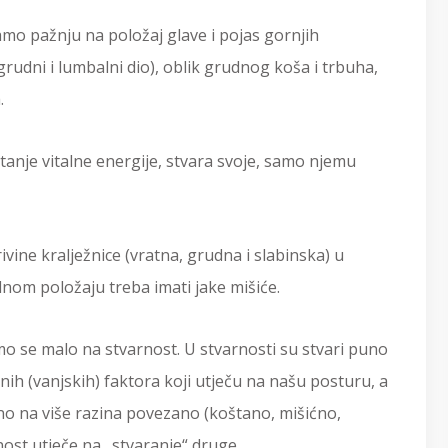
amo pažnju na položaj glave i pojas gornjih
, grudni i lumbalni dio), oblik grudnog koša i trbuha,
.
stanje vitalne energije, stvara svoje, samo njemu
krivine kralježnice (vratna, grudna i slabinska) u
ilnom položaju treba imati jake mišiće.
mo se malo na stvarnost. U stvarnosti su stvari puno
ih (vanjskih) faktora koji utječu na našu posturu, a
 ono na više razina povezano (koštano, mišićno,
nost utječe na „stvaranje“ druge.