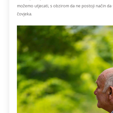
možemo utjecati, s obzirom da ne postoji način da
čovjeka.