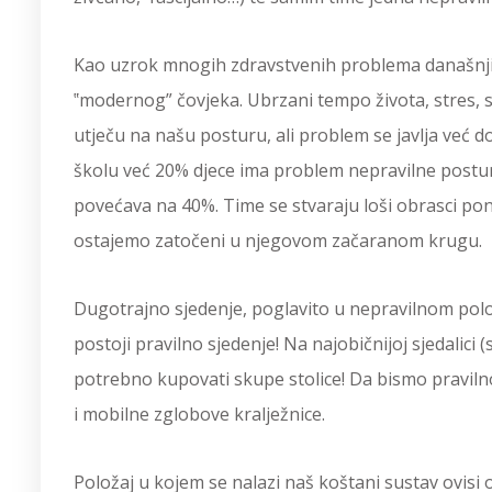
Kao uzrok mnogih zdravstvenih problema današnjice
‟modernog” čovjeka. Ubrzani tempo života, stres, sje
utječu na našu posturu, ali problem se javlja već d
školu već 20% djece ima problem nepravilne postur
povećava na 40%. Time se stvaraju loši obrasci po
ostajemo zatočeni u njegovom začaranom krugu.
Dugotrajno sjedenje, poglavito u nepravilnom polož
postoji pravilno sjedenje! Na najobičnijoj sjedalici
potrebno kupovati skupe stolice! Da bismo pravilno 
i mobilne zglobove kralježnice.
Položaj u kojem se nalazi naš koštani sustav ovisi 