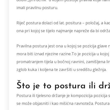
imali pravilnu posturu.
Riječ postura dolazi od lat. positura – položaj, a kad
ona pri kojoj se tijelo najmanje napreže da bi održ
Pravilna postura jest ona u kojoj se pozicija glave n
mora biti iznad njezine razine.To je pozicija u kojo
promatranjem tijela u bočnoj ravnini, zamišljena li
zglob kuka i koljena te završiti u središtu gležnja.
Što je to postura ili dr
Postura ili tjelesno držanje je kompozicija pozicij
se može objasniti i kao mišićna ravnoteža. Postura s