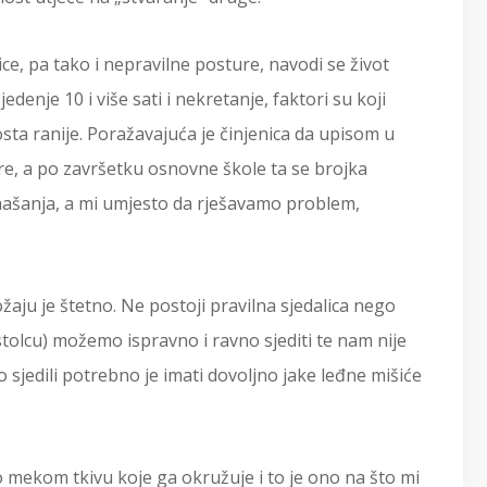
, pa tako i nepravilne posture, navodi se život
denje 10 i više sati i nekretanje, faktori su koji
osta ranije. Poražavajuća je činjenica da upisom u
e, a po završetku osnovne škole ta se brojka
našanja, a mi umjesto da rješavamo problem,
aju je štetno. Ne postoji pravilna sjedalica nego
 (stolcu) možemo ispravno i ravno sjediti te nam nije
sjedili potrebno je imati dovoljno jake leđne mišiće
o mekom tkivu koje ga okružuje i to je ono na što mi