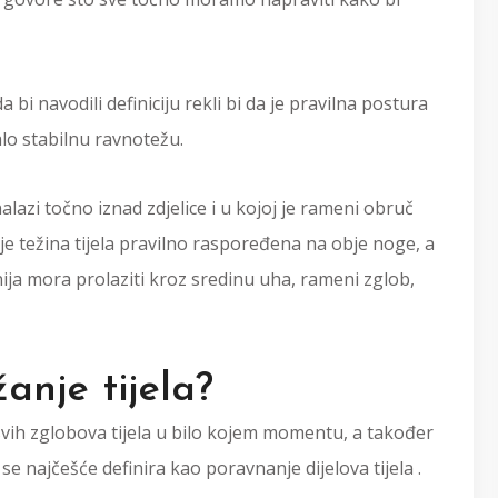
a bi navodili definiciju rekli bi da je pravilna postura
alo stabilnu ravnotežu.
alazi točno iznad zdjelice i u kojoj je rameni obruč
j je težina tijela pravilno raspoređena na obje noge, a
nija mora prolaziti kroz sredinu uha, rameni zglob,
žanje tijela?
a svih zglobova tijela u bilo kojem momentu, a također
e najčešće definira kao poravnanje dijelova tijela .