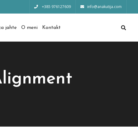
+385 976127609
info@anakutija.com
a jahte
O meni
Kontakt
Alignment