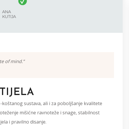
te of mind.”
TIJELA
-koštanog sustava, ali i za poboljšanje kvalitete
noteženje mišićne ravnoteže i snage, stabilnost
ela i pravilno disanje.