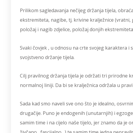
Prilikom sagledavanja nečijeg držanja tijela, obrać
ekstremiteta, nagibe, tj. krivine kralježnice (vratni
položaj i nagib zdjelice, položaj donjih ekstremiteta
Svaki čovjek , u odnosu na crte svojeg karaktera i 
svojstveno držanje tijela.
Cilj pravilnog držanja tijela je održati tri prirodne 
normalnoj liniji. Da bi se kralježnica održala u prav
Sada kad smo naveli sve ono što je idealno, osvrni
drugačije. Puno je endogenih (unutarnjih) i egzogen
samim time i na cijelo naše tijelo, jer znamo da je
živčano, fascijalno…) te samim time jedna nepravil