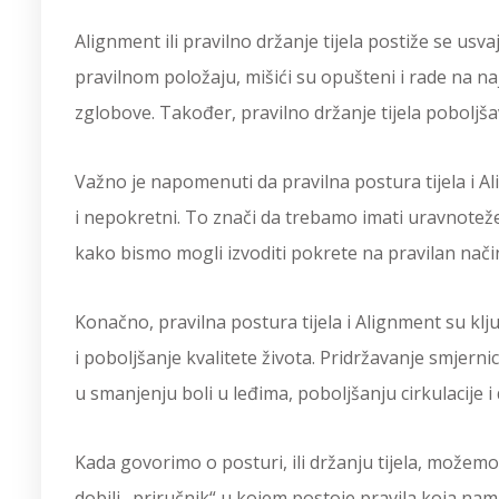
Alignment ili pravilno držanje tijela postiže se usva
pravilnom položaju, mišići su opušteni i rade na naj
zglobove. Također, pravilno držanje tijela poboljšava
Važno je napomenuti da pravilna postura tijela i 
i nepokretni. To znači da trebamo imati uravnotež
kako bismo mogli izvoditi pokrete na pravilan nači
Konačno, pravilna postura tijela i Alignment su kl
i poboljšanje kvalitete života. Pridržavanje smjern
u smanjenju boli u leđima, poboljšanju cirkulacije i
Kada govorimo o posturi, ili držanju tijela, možem
dobili „priručnik“ u kojem postoje pravila koja n