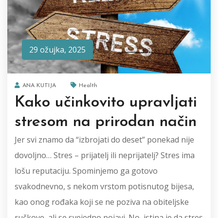
29 ožujka, 2025
ANA KUTIJA
Health
Kako učinkovito upravljati
stresom na prirodan način
Jer svi znamo da “izbrojati do deset” ponekad nije
dovoljno… Stres – prijatelj ili neprijatelj? Stres ima
lošu reputaciju. Spominjemo ga gotovo
svakodnevno, s nekom vrstom potisnutog bijesa,
kao onog rođaka koji se ne poziva na obiteljske
ručkove, ali se svejedno pojavi. No, istina je da stres