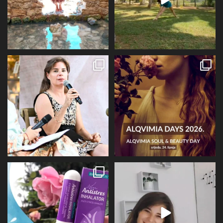
Prošli tjedan @alqvimia_hrvatska je
U srijedu 24.6 i četvrtak 25.6
slavila 2
...
Alqvimia store
...
67
6
16
4
Evo malo detaljnije o mirisu i
BIOVITALIS® Antistresni inhalator -
limbičkom sustavu,
...
super dodatak
...
12
0
31
1