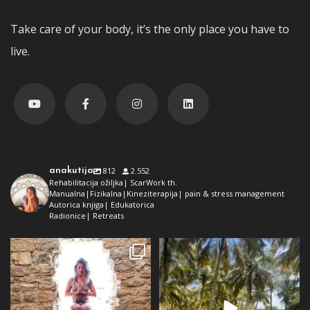
Take care of your body, it’s the only place you have to
live.
anakutija
812
2.552
Rehabilitacija ožiljka| ScarWork th.
Manualna|Fizikalna|Kineziterapija| pain & stress management
Autorica knjiga| Edukatorica
Radionice| Retreats
Dolaz da sam bila plava i dokaz da
Da ne ispadne da samo radim 😅
preko ljeta
...
Kad se dokopam
...
72
1
29
2