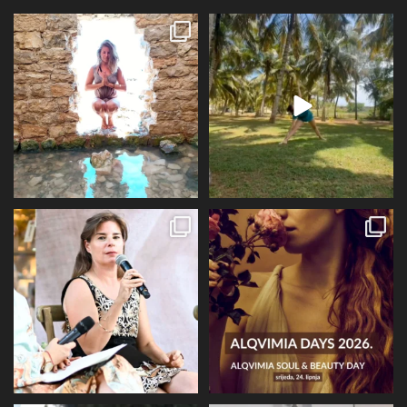
Dolaz da sam bila plava i dokaz da
Da ne ispadne da samo radim 😅
preko ljeta
...
Kad se dokopam
...
72
1
29
2
Prošli tjedan @alqvimia_hrvatska je
U srijedu 24.6 i četvrtak 25.6
slavila 2
...
Alqvimia store
...
67
6
16
4