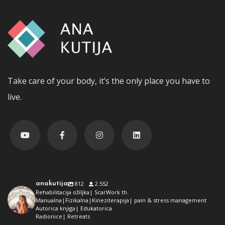
Take care of your body, it’s the only place you have to
live.
anakutija
812
2.552
Rehabilitacija ožiljka| ScarWork th.
Manualna|Fizikalna|Kineziterapija| pain & stress management
Autorica knjiga| Edukatorica
Radionice| Retreats