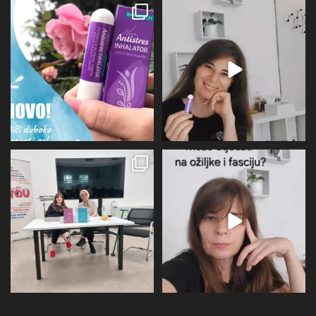
Evo malo detaljnije o mirisu i
BIOVITALIS® Antistresni inhalator -
limbičkom sustavu,
...
super dodatak
...
12
0
31
1
U subotu zahvaljujući Društvu
Više I detaljnije o utjecaju
oboljelih od
...
perimenopauze na sve
...
26
1
21
0