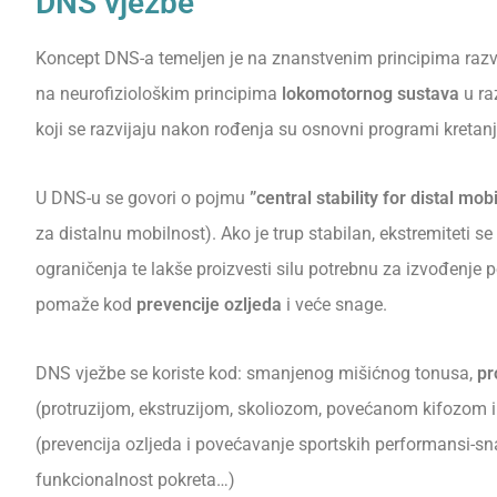
DNS vježbe
Koncept DNS-a temeljen je na znanstvenim principima razv
na neurofiziološkim principima
lokomotornog sustava
u ra
koji se razvijaju nakon rođenja su osnovni programi kretanj
U DNS-u se govori o pojmu
”central stability for distal mobi
za distalnu mobilnost). Ako je trup stabilan, ekstremiteti s
ograničenja te lakše proizvesti silu potrebnu za izvođenje 
pomaže kod
prevencije ozljeda
i veće snage.
DNS vježbe se koriste kod: smanjenog mišićnog tonusa,
pr
(protruzijom, ekstruzijom, skoliozom, povećanom kifozom i
(prevencija ozljeda i povećavanje sportskih performansi-snag
funkcionalnost pokreta…)