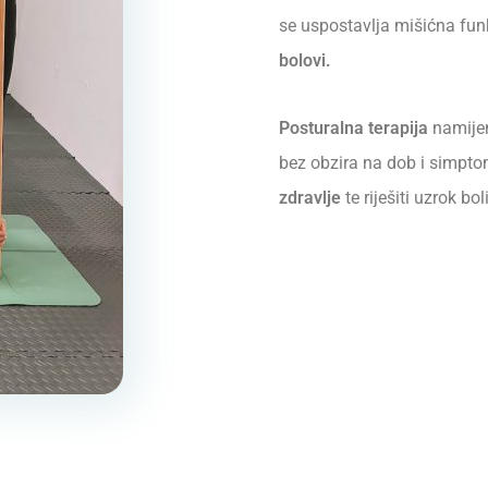
se uspostavlja mišićna funk
bolovi.
Posturalna terapija
namijen
bez obzira na dob i simpto
zdravlje
te riješiti uzrok boli