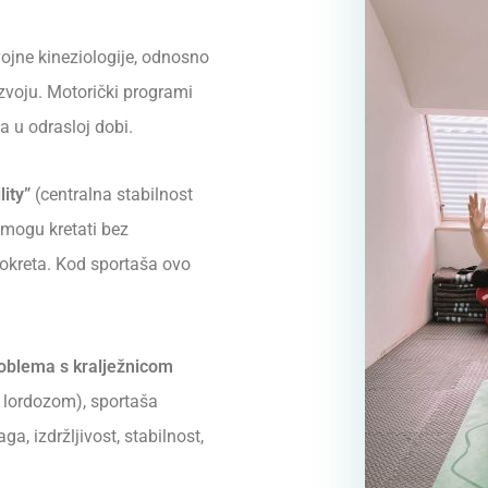
ojne kineziologije, odnosno
zvoju. Motorički programi
a u odrasloj dobi.
lity”
(centralna stabilnost
e mogu kretati bez
pokreta. Kod sportaša ovo
oblema s kralježnicom
 lordozom), sportaša
a, izdržljivost, stabilnost,