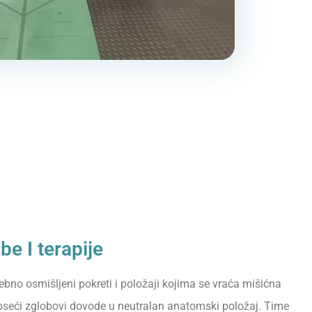
be I terapije
bno osmišljeni pokreti i položaji kojima se vraća mišićna
oseći zglobovi dovode u neutralan anatomski položaj. Time