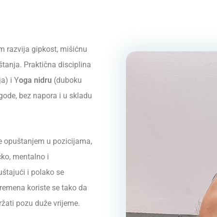
m razvija gipkost, mišićnu
štanja. Praktična disciplina
a) i Y
oga nidru
(duboku
gode, bez napora i u skladu
se opuštanjem u pozicijama,
čko, mentalno i
štajući i polako se
i remena koriste se tako da
ržati pozu duže vrijeme.