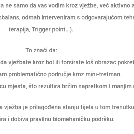
nga
ne samo da vas vodim kroz vježbe, već aktivno 
isbalans,
odmah interveniram
s odgovarajućom tehn
terapija, Trigger point…).
To znači da:
da vježbate kroz bol
ili forsirate loš obrazac pokre
ram
problematično područje kroz mini-tretman.
icu mjesta
, što rezultira
bržim napretkom i manjim 
 vježba je prilagođena stanju tijela u tom trenutk
ra i dobiva
pravilnu biomehaničku podršku
.