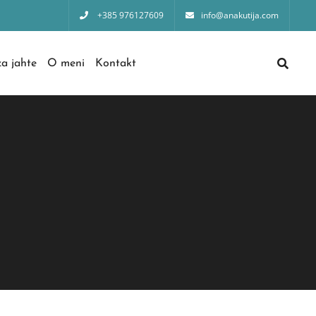
+385 976127609
info@anakutija.com
a jahte
O meni
Kontakt