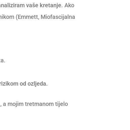
analiziram vaše kretanje
. Ako
ikom (Emmett, Miofascijalna
ta.
rizikom od ozljeda
.
u, a mojim tretmanom tijelo