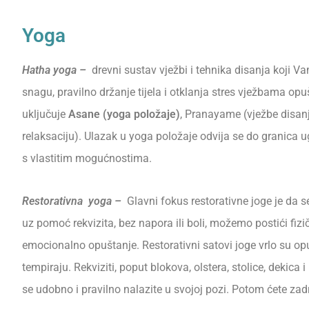
Yoga
Hatha yoga –
drevni sustav vježbi i tehnika disanja koji Va
snagu, pravilno držanje tijela i otklanja stres vježbama opu
uključuje
Asane (yoga položaje)
, Pranayame (vježbe disanj
relaksaciju). Ulazak u yoga položaje odvija se do granica u
s vlastitim mogućnostima.
Restorativna yoga –
Glavni fokus restorativne joge je da 
uz pomoć rekvizita, bez napora ili boli, možemo postići fizi
emocionalno opuštanje. Restorativni satovi joge vrlo su opu
tempiraju. Rekviziti, poput blokova, olstera, stolice, dekica 
se udobno i pravilno nalazite u svojoj pozi. Potom ćete zad