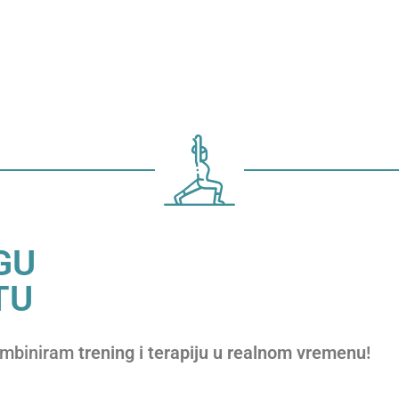
GU
TU
ombiniram
trening i terapiju u realnom vremenu
!