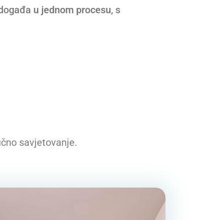
e događa
u jednom procesu
, s
učno savjetovanje.