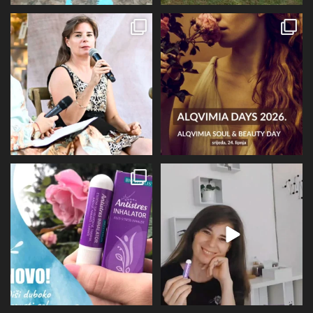
Prošli tjedan @alqvimia_hrvatska je
U srijedu 24.6 i četvrtak 25.6
slavila 2
...
Alqvimia store
...
67
6
16
4
Evo malo detaljnije o mirisu i
BIOVITALIS® Antistresni inhalator -
limbičkom sustavu,
...
super dodatak
...
12
0
31
1