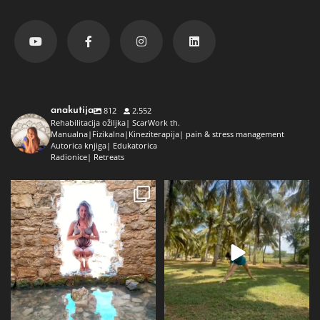
anakutija
812
2.552
Rehabilitacija ožiljka| ScarWork th.
Manualna|Fizikalna|Kineziterapija| pain & stress management
Autorica knjiga| Edukatorica
Radionice| Retreats
Dolaz da sam bila plava i dokaz da
Da ne ispadne da samo radim 😅
preko ljeta
...
Kad se dokopam
...
72
1
29
2