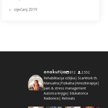
siječanj 2019
anakutija
812
2.552
Rehabilitacija ožiljka| ScarWork th.
Manualna|Fizikalna|Kineziterapija|
pain & stress management
Autorica knjiga| Edukatorica
Radionice| Retreats