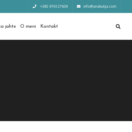
+385 976127609
info@anakutija.com
a jahte
O meni
Kontakt