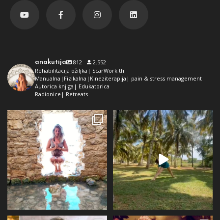
anakutija
812
2.552
Rehabilitacija ožiljka| ScarWork th.
Manualna|Fizikalna|Kineziterapija| pain & stress management
Autorica knjiga| Edukatorica
Radionice| Retreats
Dolaz da sam bila plava i dokaz da
Da ne ispadne da samo radim 😅
preko ljeta
...
Kad se dokopam
...
72
1
29
2