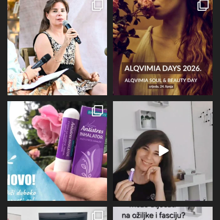
Prošli tjedan @alqvimia_hrvatska je
U srijedu 24.6 i četvrtak 25.6
slavila 2
...
Alqvimia store
...
67
6
16
4
Evo malo detaljnije o mirisu i
BIOVITALIS® Antistresni inhalator -
limbičkom sustavu,
...
super dodatak
...
12
0
31
1
U subotu zahvaljujući Društvu
Više I detaljnije o utjecaju