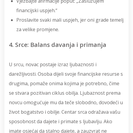
Vježbajte afirmacije poput: „Zaslužujem
financijski uspjeh.“
Proslavite svaki mali uspjeh, jer oni grade temelj
za velike promjene.
4. Srce: Balans davanja i primanja
U srcu, novac postaje izraz ljubaznosti i
darežljivosti. Osoba dijeli svoje financijske resurse s
drugima, pomaže onima kojima je potrebno, čime
se stvara pozitivan ciklus obilja. Ljubaznost prema
novcu omogućuje mu da teče slobodno, dovodeći u
život bogatstvo i obilje. Centar srca odražava vašu
sposobnost da dajete i primate s ljubavlju. Ako
imate osjećaj da stalno dajete, a zauzvrat ne