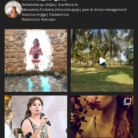
Rehabilitacija ožiljka| ScarWork th.
Manualna|Fizikalna|Kineziterapija| pain & stress management
Autorica knjiga| Edukatorica
Radionice| Retreats
Dolaz da sam bila plava i dokaz da
Da ne ispadne da samo radim 😅
preko ljeta
...
Kad se dokopam
...
72
1
29
2
Prošli tjedan @alqvimia_hrvatska je
U srijedu 24.6 i četvrtak 25.6
slavila 2
...
Alqvimia store
...
67
6
16
4