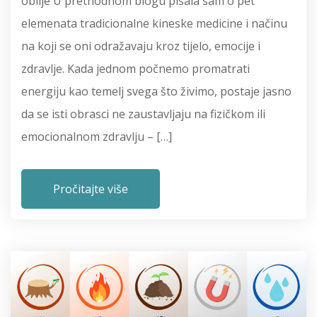
obilje U prethodnom blogu pisala sam o pet
elemenata tradicionalne kineske medicine i načinu
na koji se oni odražavaju kroz tijelo, emocije i
zdravlje. Kada jednom počnemo promatrati
energiju kao temelj svega što živimo, postaje jasno
da se isti obrasci ne zaustavljaju na fizičkom ili
emocionalnom zdravlju – […]
Pročitajte više