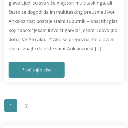
glave Ljudi su sve više majstori multitaskinga, ali
često se dogodi da im multitasking preuzme život.
Anksioznost postaje stalni suputnik – onaj tihi glas
koji šapće: “Jesam li sve stigao/la? Jesam li dovoljno
dobar/a? Što ako…?” Ako se prepoznajete u ovom
opisu, znajte da niste sami. Anksioznost […]
Pročitajte više
1
2