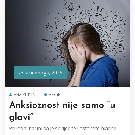
23 studenoga, 2025
ANA KUTIJA
Health
Anksioznost nije samo “u
glavi”
Prirodni načini da je spriječite i ostanete hladne