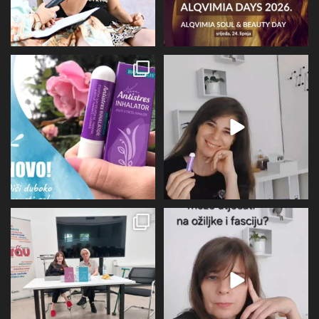
Evo malo detaljnije o mirisu i
BIOVITALIS® Antistresni inhalator -
limbičkom sustavu,
...
super dodatak
...
12
0
31
1
U subotu zahvaljujući Društvu
Više I detaljnije o utjecaju
oboljelih od
...
perimenopauze na sve
...
26
1
21
0