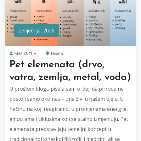
2 siječnja, 2026
ANA KUTIJA
Health
Pet elemenata (drvo,
vatra, zemlja, metal, voda)
U prošlom blogu pisala sam o ideji da priroda ne
postoji samo oko nas – ona živi u našem tijelu. U
načinu na koji reagiramo, u promjenama energije,
emocijama i ciklusima koji se stalno izmjenjuju. Pet
elemenata predstavljaju temeljni koncept u
tradicionalnoj kineskoj filozofiji i medicini, ali se