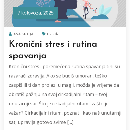
7 kolovoza, 2025
ANA KUTIJA
Health
Kronični stres i rutina
spavanja
Kronični stres i poremećena rutina spavanja tihi su
razarači zdravlja. Ako se budiš umoran, teško
zaspiš ili ti dan prolazi u magli, možda je vrijeme da
obratiš pažnju na svoj cirkadijalni ritam – tvoj
unutarnji sat. Što je cirkadijalni ritam i zašto je
važan? Cirkadijalni ritam, poznat i kao naš unutarnji
sat, upravlja gotovo svime […]