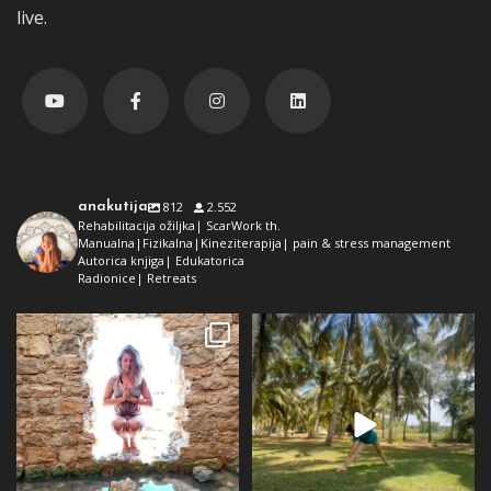
live.
anakutija
812
2.552
Rehabilitacija ožiljka| ScarWork th.
Manualna|Fizikalna|Kineziterapija| pain & stress management
Autorica knjiga| Edukatorica
Radionice| Retreats
Dolaz da sam bila plava i dokaz da
Da ne ispadne da samo radim 😅
preko ljeta
...
Kad se dokopam
...
72
1
29
2