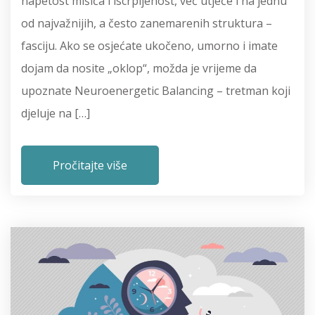
napetost mišića i iscrpljenost, već utječe i na jednu
od najvažnijih, a često zanemarenih struktura –
fasciju. Ako se osjećate ukočeno, umorno i imate
dojam da nosite „oklop“, možda je vrijeme da
upoznate Neuroenergetic Balancing – tretman koji
djeluje na […]
Pročitajte više