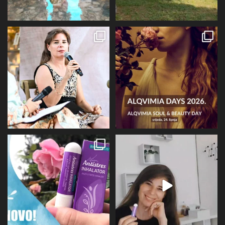
Prošli tjedan @alqvimia_hrvatska je
U srijedu 24.6 i četvrtak 25.6
slavila 2
...
Alqvimia store
...
67
6
16
4
Evo malo detaljnije o mirisu i
BIOVITALIS® Antistresni inhalator -
limbičkom sustavu,
...
super dodatak
...
12
0
31
1