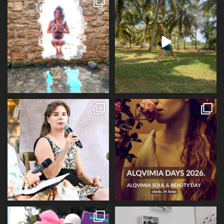
preko ljeta
...
Kad se dokopam
...
72
1
29
2
Prošli tjedan @alqvimia_hrvatska je
U srijedu 24.6 i četvrtak 25.6
slavila 2
...
Alqvimia store
...
67
6
16
4
Evo malo detaljnije o mirisu i
BIOVITALIS® Antistresni inhalator -
limbičkom sustavu,
...
super dodatak
...