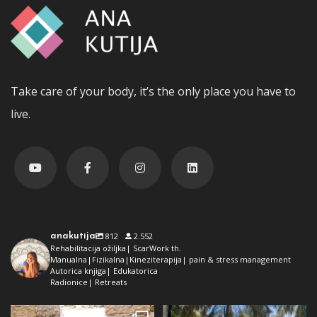
Take care of your body, it’s the only place you have to
live.
anakutija
812
2.552
Rehabilitacija ožiljka| ScarWork th.
Manualna|Fizikalna|Kineziterapija| pain & stress management
Autorica knjiga| Edukatorica
Radionice| Retreats
Dolaz da sam bila plava i dokaz da
Da ne ispadne da samo radim 😅