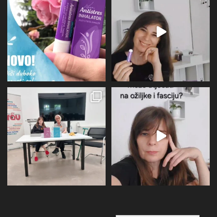
12
0
31
1
U subotu zahvaljujući Društvu
Više I detaljnije o utjecaju
oboljelih od
...
perimenopauze na sve
...
26
1
21
0