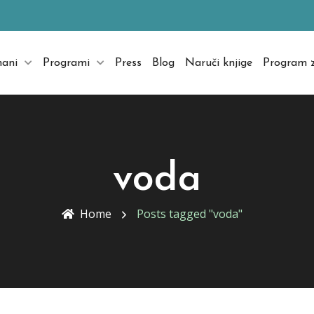
mani
Programi
Press
Blog
Naruči knjige
Program z
voda
Home
Posts tagged "voda"