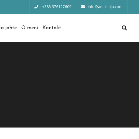
+385 976127609
info@anakutija.com
a jahte
O meni
Kontakt