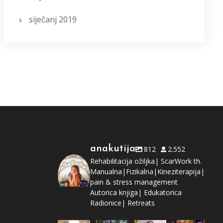
siječanj 2019
anakutija
812
2.552
Rehabilitacija ožiljka| ScarWork th.
Manualna|Fizikalna|Kineziterapija|
pain & stress management
Autorica knjiga| Edukatorica
Radionice| Retreats