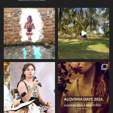
Dolaz da sam bila plava i dokaz da
Da ne ispadne da samo radim 😅
preko ljeta
...
Kad se dokopam
...
72
1
29
2
Prošli tjedan @alqvimia_hrvatska je
U srijedu 24.6 i četvrtak 25.6
slavila 2
...
Alqvimia store
...
67
6
16
4