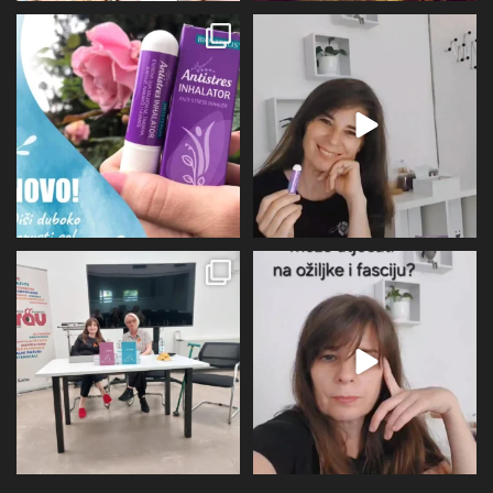
Evo malo detaljnije o mirisu i
BIOVITALIS® Antistresni inhalator -
limbičkom sustavu,
...
super dodatak
...
12
0
31
1
U subotu zahvaljujući Društvu
Više I detaljnije o utjecaju
oboljelih od
...
perimenopauze na sve
...
26
1
21
0