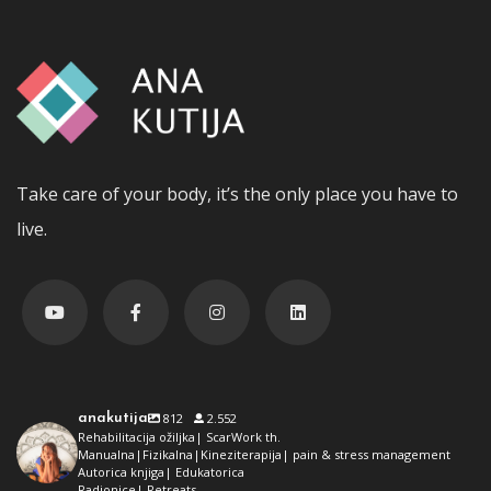
Take care of your body, it’s the only place you have to
live.
anakutija
812
2.552
Rehabilitacija ožiljka| ScarWork th.
Manualna|Fizikalna|Kineziterapija| pain & stress management
Autorica knjiga| Edukatorica
Radionice| Retreats