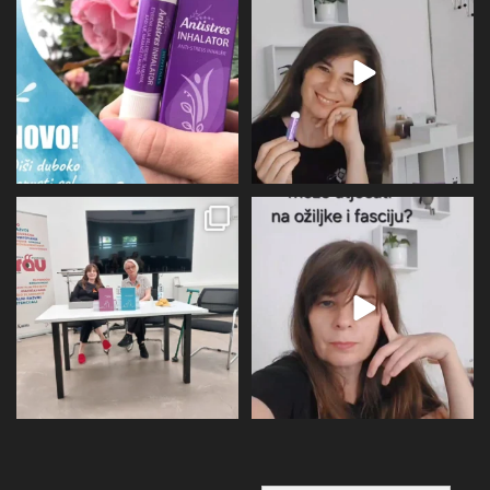
12
0
31
1
U subotu zahvaljujući Društvu
Više I detaljnije o utjecaju
oboljelih od
...
perimenopauze na sve
...
26
1
21
0