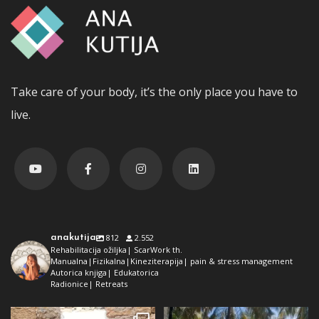
Take care of your body, it’s the only place you have to
live.
anakutija
812
2.552
Rehabilitacija ožiljka| ScarWork th.
Manualna|Fizikalna|Kineziterapija| pain & stress management
Autorica knjiga| Edukatorica
Radionice| Retreats
Dolaz da sam bila plava i dokaz da
Da ne ispadne da samo radim 😅