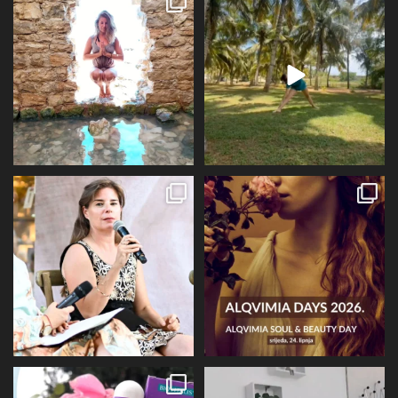
preko ljeta
...
Kad se dokopam
...
72
1
29
2
Prošli tjedan @alqvimia_hrvatska je
U srijedu 24.6 i četvrtak 25.6
slavila 2
...
Alqvimia store
...
67
6
16
4
Evo malo detaljnije o mirisu i
BIOVITALIS® Antistresni inhalator -
limbičkom sustavu,
...
super dodatak
...