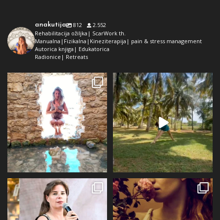
anakutija
812
2.552
Rehabilitacija ožiljka| ScarWork th.
Manualna|Fizikalna|Kineziterapija| pain & stress management
Autorica knjiga| Edukatorica
Radionice| Retreats
Dolaz da sam bila plava i dokaz da
Da ne ispadne da samo radim 😅
preko ljeta
...
Kad se dokopam
...
72
1
29
2
Prošli tjedan @alqvimia_hrvatska je
U srijedu 24.6 i četvrtak 25.6
slavila 2
...
Alqvimia store
...
67
6
16
4