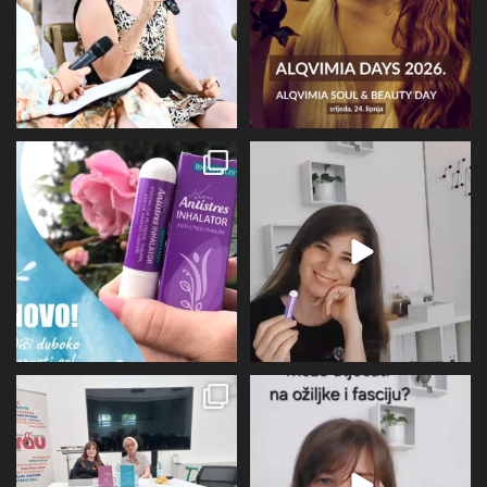
Evo malo detaljnije o mirisu i
BIOVITALIS® Antistresni inhalator -
limbičkom sustavu,
...
super dodatak
...
12
0
31
1
U subotu zahvaljujući Društvu
Više I detaljnije o utjecaju
oboljelih od
...
perimenopauze na sve
...
26
1
21
0