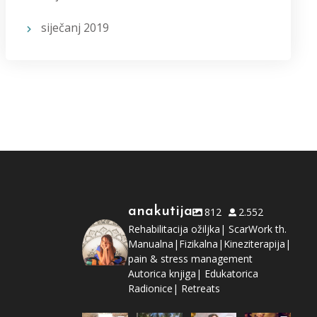
siječanj 2019
anakutija
812
2.552
Rehabilitacija ožiljka| ScarWork th.
Manualna|Fizikalna|Kineziterapija|
pain & stress management
Autorica knjiga| Edukatorica
Radionice| Retreats