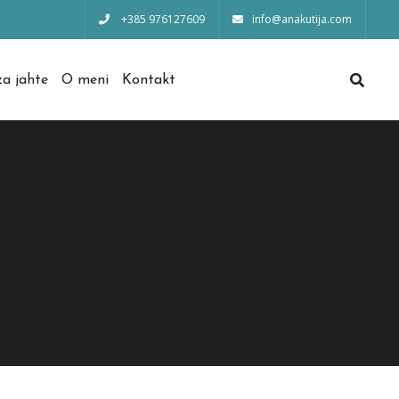
+385 976127609
info@anakutija.com
a jahte
O meni
Kontakt