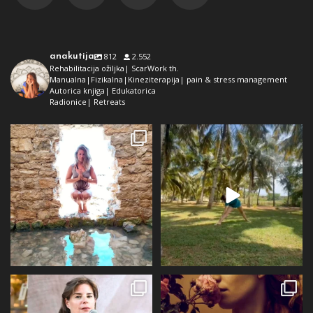
anakutija
812
2.552
Rehabilitacija ožiljka| ScarWork th.
Manualna|Fizikalna|Kineziterapija| pain & stress management
Autorica knjiga| Edukatorica
Radionice| Retreats
Dolaz da sam bila plava i dokaz da
Da ne ispadne da samo radim 😅
preko ljeta
...
Kad se dokopam
...
72
1
29
2
Prošli tjedan @alqvimia_hrvatska je
U srijedu 24.6 i četvrtak 25.6
slavila 2
...
Alqvimia store
...