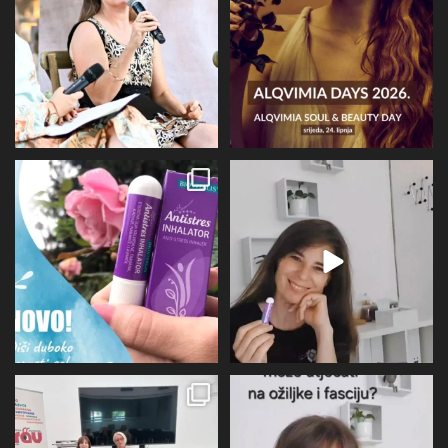
67
6
16
4
Evo malo detaljnije o mirisu i
BIOVITALIS® Antistresni inhalator -
limbičkom sustavu,
...
super dodatak
...
12
0
31
1
U subotu zahvaljujući Društvu
Više I detaljnije o utjecaju
oboljelih od
...
perimenopauze na sve
...