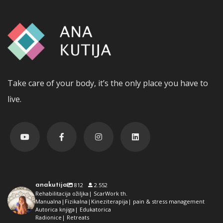
Take care of your body, it’s the only place you have to
live.
anakutija
812
2.552
Rehabilitacija ožiljka| ScarWork th.
Manualna|Fizikalna|Kineziterapija| pain & stress management
Autorica knjiga| Edukatorica
Radionice| Retreats