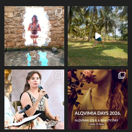
Dolaz da sam bila plava i dokaz da
Da ne ispadne da samo radim 😅
preko ljeta
...
Kad se dokopam
...
72
1
29
2
Prošli tjedan @alqvimia_hrvatska je
U srijedu 24.6 i četvrtak 25.6
slavila 2
...
Alqvimia store
...
67
6
16
4