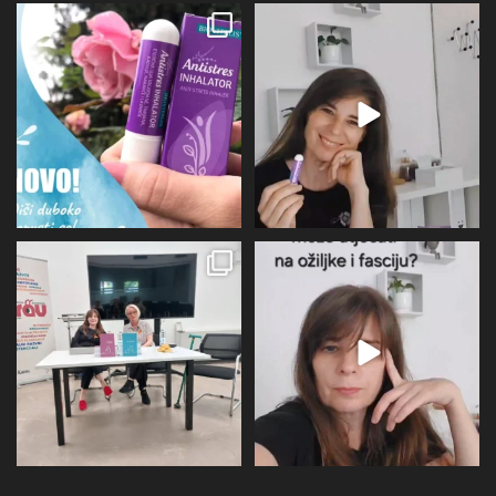
Evo malo detaljnije o mirisu i
BIOVITALIS® Antistresni inhalator -
limbičkom sustavu,
...
super dodatak
...
12
0
31
1
U subotu zahvaljujući Društvu
Više I detaljnije o utjecaju
oboljelih od
...
perimenopauze na sve
...
26
1
21
0