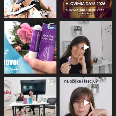
Evo malo detaljnije o mirisu i
BIOVITALIS® Antistresni inhalator -
limbičkom sustavu,
...
super dodatak
...
12
0
31
1
U subotu zahvaljujući Društvu
Više I detaljnije o utjecaju
oboljelih od
...
perimenopauze na sve
...
26
1
21
0