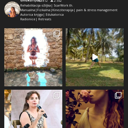
anakutija
812
2.552
Rehabilitacija ožiljka| ScarWork th.
Manualna|Fizikalna|Kineziterapija| pain & stress management
Autorica knjiga| Edukatorica
Radionice| Retreats
Dolaz da sam bila plava i dokaz da
Da ne ispadne da samo radim 😅
preko ljeta
...
Kad se dokopam
...
72
1
29
2
Prošli tjedan @alqvimia_hrvatska je
U srijedu 24.6 i četvrtak 25.6
slavila 2
...
Alqvimia store
...
67
6
16
4