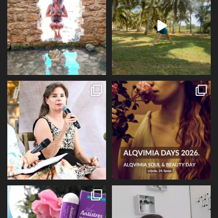
72
1
29
2
Prošli tjedan @alqvimia_hrvatska je
U srijedu 24.6 i četvrtak 25.6
slavila 2
...
Alqvimia store
...
67
6
16
4
Evo malo detaljnije o mirisu i
BIOVITALIS® Antistresni inhalator -
limbičkom sustavu,
...
super dodatak
...