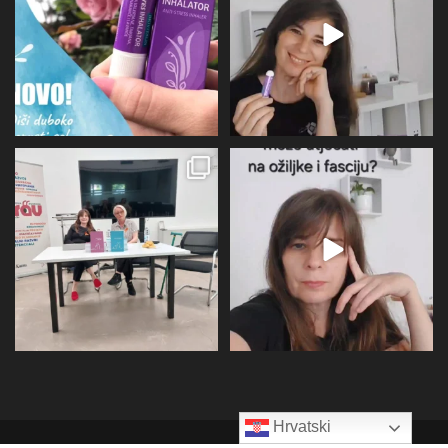
12
0
31
1
U subotu zahvaljujući Društvu
Više I detaljnije o utjecaju
oboljelih od
...
perimenopauze na sve
...
26
1
21
0
Hrvatski