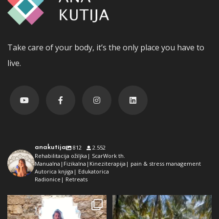
Take care of your body, it’s the only place you have to
live.
anakutija
812
2.552
Rehabilitacija ožiljka| ScarWork th.
Manualna|Fizikalna|Kineziterapija| pain & stress management
Autorica knjiga| Edukatorica
Radionice| Retreats
Dolaz da sam bila plava i dokaz da
Da ne ispadne da samo radim 😅
preko ljeta
...
Kad se dokopam
...