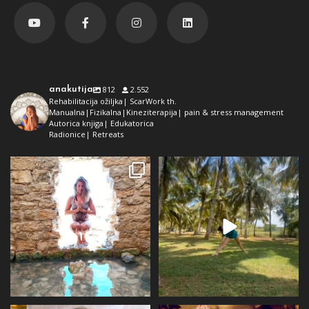
anakutija
812
2.552
Rehabilitacija ožiljka| ScarWork th.
Manualna|Fizikalna|Kineziterapija| pain & stress management
Autorica knjiga| Edukatorica
Radionice| Retreats
Dolaz da sam bila plava i dokaz da
Da ne ispadne da samo radim 😅
preko ljeta
...
Kad se dokopam
...
72
1
29
2