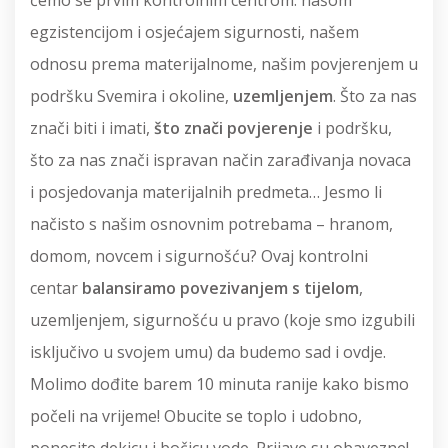
ćemo se prvim kontrolnim centrom: našom
egzistencijom i osjećajem sigurnosti, našem
odnosu prema materijalnome, našim povjerenjem u
podršku Svemira i okoline,
uzemljenjem
. Što za nas
znači biti i imati,
što znači povjerenje
i podršku,
što za nas znači ispravan način zarađivanja novaca
i posjedovanja materijalnih predmeta… Jesmo li
načisto s našim osnovnim potrebama – hranom,
domom, novcem i sigurnošću? Ovaj kontrolni
centar
balansiramo povezivanjem s tijelom
,
uzemljenjem, sigurnošću u pravo (koje smo izgubili
isključivo u svojem umu) da budemo sad i ovdje.
Molimo dođite barem 10 minuta ranije kako bismo
počeli na vrijeme! Obucite se toplo i udobno,