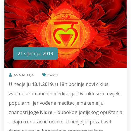
21 siječnja, 2019
ANA KUTIJA
Events
U nedjelju
13.1.2019.
u 18h počinje novi ciklus
zvučno aromatičnih meditacija. Ovi ciklusi su uvijek
popularni, jer vođene meditacije na temelju
znanosti
Joge Nidre
– dubokog jogijskog opuštanja
– daju trenutačne učinke. U nedjelju, pozabavit