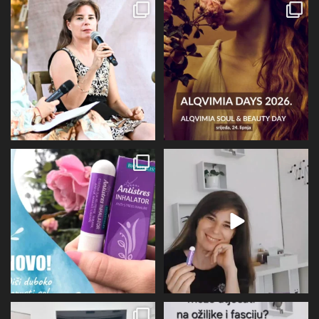
Prošli tjedan @alqvimia_hrvatska je
U srijedu 24.6 i četvrtak 25.6
slavila 2
...
Alqvimia store
...
67
6
16
4
Evo malo detaljnije o mirisu i
BIOVITALIS® Antistresni inhalator -
limbičkom sustavu,
...
super dodatak
...
12
0
31
1
U subotu zahvaljujući Društvu
Više I detaljnije o utjecaju