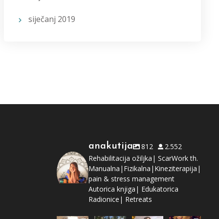
siječanj 2019
anakutija
812
2.552
Rehabilitacija ožiljka| ScarWork th.
Manualna|Fizikalna|Kineziterapija|
pain & stress management
Autorica knjiga| Edukatorica
Radionice| Retreats