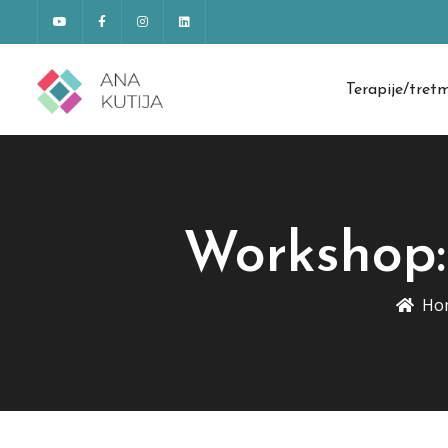
Terapije/tret
Workshop: 
Ho