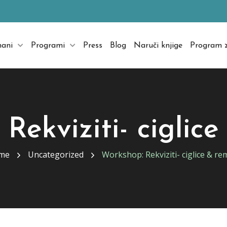
mani
Programi
Press
Blog
Naruči knjige
Program z
Rekviziti- ciglic
me
Uncategorized
Workshop: Rekviziti- ciglice & re