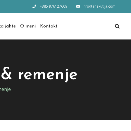
+385 976127609
info@anakutija.com
a jahte
O meni
Kontakt
e & remenje
menje