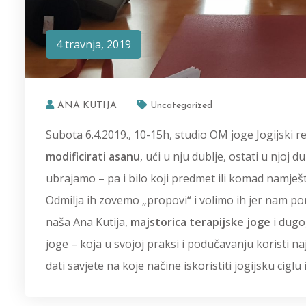
4 travnja, 2019
ANA KUTIJA
Uncategorized
Subota 6.4.2019., 10-15h, studio OM joge Jogijski r
modificirati asanu
, ući u nju dublje, ostati u njoj du
ubrajamo – pa i bilo koji predmet ili komad namješ
Odmilja ih zovemo „propovi“ i volimo ih jer nam po
naša Ana Kutija,
majstorica terapijske joge
i dugo
joge – koja u svojoj praksi i podučavanju koristi na
dati savjete na koje načine iskoristiti jogijsku ciglu